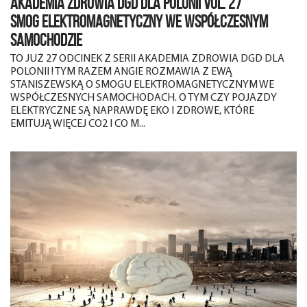
AKADEMIA ZDROWIA DGD DLA POLONII VOL. 27
SMOG ELEKTROMAGNETYCZNY WE WSPÓŁCZESNYM
SAMOCHODZIE
TO JUŻ 27 ODCINEK Z SERII AKADEMIA ZDROWIA DGD DLA
POLONII ! TYM RAZEM ANGIE ROZMAWIA Z EWĄ
STANISZEWSKĄ O SMOGU ELEKTROMAGNETYCZNYM WE
WSPÓŁCZESNYCH SAMOCHODACH. O TYM CZY POJAZDY
ELEKTRYCZNE SĄ NAPRAWDĘ EKO I ZDROWE, KTÓRE
EMITUJĄ WIĘCEJ CO2 I CO M...