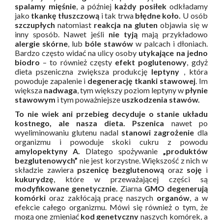
spalamy mięśnie
, a później
każdy posiłek
odkładamy
jako
tkankę tłuszczową
i tak trwa
błędne koło.
U osób
szczupłych
natomiast
reakcja na gluten
objawia się w
inny sposób. Nawet jeśli
nie tyją
mają przykładowo
alergie skórne
, lub
bóle stawów
w palcach i dłoniach.
Bardzo często widać na ulicy osoby
utykające na jedno
biodro
– to również częsty
efekt
poglutenowy
, gdyż
dieta pszeniczna zwiększa produkcję
leptyny
, która
powoduje zapalenie i
degenerację tkanki stawowej
. Im
większa
nadwaga
, tym większy poziom leptyny w
płynie
stawowym
i tym poważniejsze
uszkodzenia stawów.
To nie wiek ani przebieg decyduje o stanie układu
kostnego, ale nasza dieta.
Pszenica
nawet po
wyeliminowaniu glutenu nadal
stanowi zagrożenie
dla
organizmu i powoduje skoki cukru z powodu
amylopektyny A.
Dlatego spożywanie
„produktów
bezglutenowych”
nie jest korzystne. Większość z nich w
składzie zawiera
pszenicę bezglutenową
oraz
soję
i
kukurydzę
, które w przeważającej części są
modyfikowane genetycznie.
Ziarna
GMO
degenerują
komórki
oraz zakłócają pracę naszych
organów
, a w
efekcie całego organizmu. Mówi się również o tym, że
mogą one zmieniać
kod genetyczny
naszych komórek, a