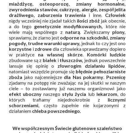
miażdżycę, osteoporozę, zmiany hormonalne,
zwyrodnienia stawów, cukrzycę, alergie, zespół jelita
drażliwego, zaburzenia trawienia
i inne.
Człowiek
nigdy wcześniej nie zjadał takich
ilości zbóż
jak obecnie,
a do tego
genetycznie modyfikowanych,
które nie
wiele mają wspólnego z
naturą
. Zwiększamy
plony,
sprawiamy, że ziarno jest
odporne na szkodniki, zmiany
pogody, trudne warunki uprawy,
jednak to czy jest ono
korzystne
i
zdrowe
dla człowieka sprawdzamy dopiero
w praktyce
na własnej skórze
.
Komórki ludzkie
zbudowane są z
białek
i
tłuszczów,
jednak powszechnie
lansuje się opinię o
złowrogim działaniu lipidów
,
natomiast wszędzie promuje się
błędnie
pełnoziarniste
zboża
jako najcenniejsze
dla Nas pokarmy
.
Pszenicę
zjadamy na potęgę nie zważając na jej skutki w naszym
ciele – to zostawiamy już naszemu organizmowi jako
efekt uboczny
naszego
stylu życia
lub
lekarzom
, do
których trafiamy niejednokrotnie z
licznymi
schorzeniami
, często zupełnie nie kojarzonymi z
działaniem
chleba powszedniego.
We współczesnym Świecie
glutenowe szaleństwo