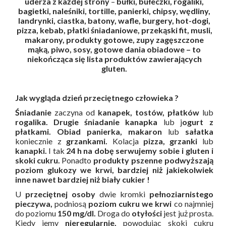
uderza z każdej strony
–
bułki, bułeczki, rogaliki,
bagietki, naleśniki, tortille, panierki, chipsy, wędliny,
landrynki, ciastka, batony, wafle, burgery, hot-dogi,
pizza, kebab, płatki śniadaniowe, przekąski fit, musli,
makarony, produkty gotowe, zupy zagęszczone
mąką, piwo, sosy, gotowe dania obiadowe – to
niekończąca się lista produktów zawierających
gluten.
Jak wygląda dzień przeciętnego człowieka ?
Śniadanie
zaczyna od
kanapek, tostów, płatków
lub
rogalika.
Drugie śniadanie kanapka
lub j
ogurt z
płatkami.
Obiad panierka, makaron
lub
sałatka
koniecznie z
grzankami.
Kolacja
pizza, grzanki
lub
kanapki.
I tak
24 h na dobę
serwujemy sobie i gluten i
skoki cukru.
Ponadto
produkty pszenne podwyższają
poziom glukozy we krwi, bardziej niż jakiekolwiek
inne nawet bardziej niż biały cukier !
U
przeciętnej osoby
dwie kromki
pełnoziarnistego
pieczywa,
podniosą
poziom cukru we krwi
co najmniej
do poziomu
150 mg/dl.
Droga do
otyłości
jest już prosta.
Kiedy jemy
nieregularnie,
powodując skoki cukru