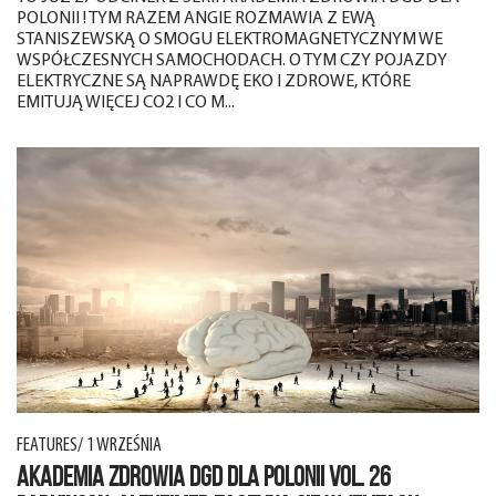
POLONII ! TYM RAZEM ANGIE ROZMAWIA Z EWĄ
STANISZEWSKĄ O SMOGU ELEKTROMAGNETYCZNYM WE
WSPÓŁCZESNYCH SAMOCHODACH. O TYM CZY POJAZDY
ELEKTRYCZNE SĄ NAPRAWDĘ EKO I ZDROWE, KTÓRE
EMITUJĄ WIĘCEJ CO2 I CO M...
FEATURES/ 1 WRZEŚNIA
AKADEMIA ZDROWIA DGD DLA POLONII VOL. 26