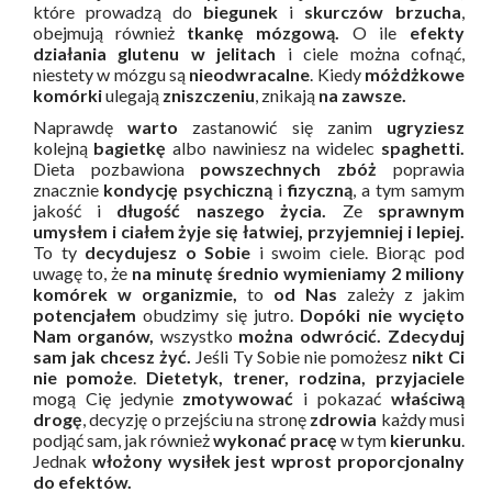
które prowadzą do
biegunek
i
skurczów brzucha
,
obejmują również
tkankę mózgową.
O ile
efekty
działania glutenu w jelitach
i ciele można cofnąć,
niestety w mózgu są
nieodwracalne
. Kiedy
móżdżkowe
komórki
ulegają
zniszczeniu
, znikają
na zawsze.
Naprawdę
warto
zastanowić się zanim
ugryziesz
kolejną
bagietkę
albo nawiniesz na widelec
spaghetti.
Dieta pozbawiona
powszechnych zbóż
poprawia
znacznie
kondycję psychiczną
i
fizyczną
, a tym samym
jakość i
długość naszego życia.
Ze
sprawnym
umysłem i ciałem żyje się łatwiej,
przyjemniej i lepiej.
To ty
decydujesz o Sobie
i swoim ciele. Biorąc pod
uwagę to, że
na minutę średnio wymieniamy 2 miliony
komórek w organizmie,
to
od Nas
zależy z jakim
potencjałem
obudzimy się jutro.
Dopóki nie wycięto
Nam organów,
wszystko
można odwrócić. Zdecyduj
sam jak chcesz żyć.
Jeśli Ty Sobie nie pomożesz
nikt Ci
nie pomoże
.
Dietetyk, trener, rodzina, przyjaciele
mogą Cię jedynie
zmotywować
i pokazać
właściwą
drogę
, decyzję o przejściu na stronę
zdrowia
każdy musi
podjąć sam, jak również
wykonać pracę
w tym
kierunku
.
Jednak
włożony wysiłek jest wprost proporcjonalny
do efektów.