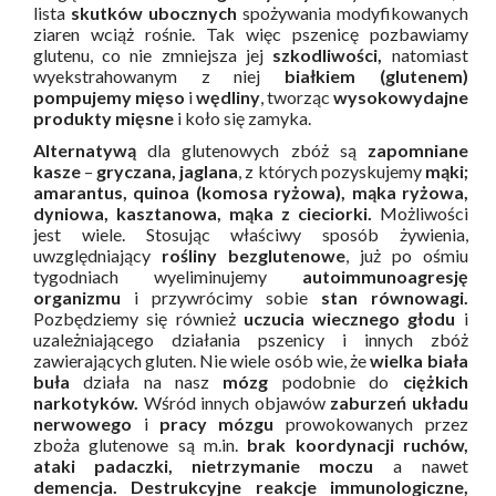
lista
skutków ubocznych
spożywania modyfikowanych
ziaren wciąż rośnie. Tak więc pszenicę pozbawiamy
glutenu, co nie zmniejsza jej
szkodliwości,
natomiast
wyekstrahowanym z niej
białkiem (glutenem)
pompujemy mięso
i
wędliny
, tworząc
wysokowydajne
produkty mięsne
i koło się zamyka.
Alternatywą
dla glutenowych zbóż są
zapomniane
kasze
–
gryczana, jaglana
, z których pozyskujemy
mąki;
amarantus, quinoa (komosa ryżowa), mąka ryżowa,
dyniowa, kasztanowa, mąka z cieciorki.
Możliwości
jest wiele. Stosując właściwy sposób żywienia,
uwzględniający
rośliny bezglutenowe
, już po ośmiu
tygodniach wyeliminujemy
autoimmunoagresję
organizmu
i przywrócimy sobie
stan równowagi.
Pozbędziemy się również
uczucia wiecznego głodu
i
uzależniającego działania pszenicy i innych zbóż
zawierających gluten. Nie wiele osób wie, że
wielka biała
buła
działa na nasz
mózg
podobnie do
ciężkich
narkotyków.
Wśród innych objawów
zaburzeń układu
nerwowego
i
pracy mózgu
prowokowanych przez
zboża glutenowe są m.in.
brak koordynacji ruchów,
ataki padaczki,
nietrzymanie moczu
a nawet
demencja.
Destrukcyjne reakcje immunologiczne,