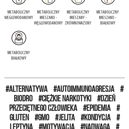
METABOLICZNY
METABOLICZNY
METABOLICZNY
METABOLICZNY
WEGLOWODANOWY
MIESZANO -
MIESZANY -
MIESZANO -
WĘGLOWODANOWY
ZRÓWNOWAŻONY
BIAŁKOWY
METABOLICZNY
BIAŁKOWY
ALTERNATYWA
AUTOIMMUNOAGRESJA
BIODRO
CIĘŻKIE NARKOTYKI
DZIEŃ
PRZECIĘTNEGO CZŁOWIEKA
EPIDEMIA
GLUTEN
GMO
JELITA
KONDYCJA
LEPTYNA
MOTYWACJA
NADWAGA